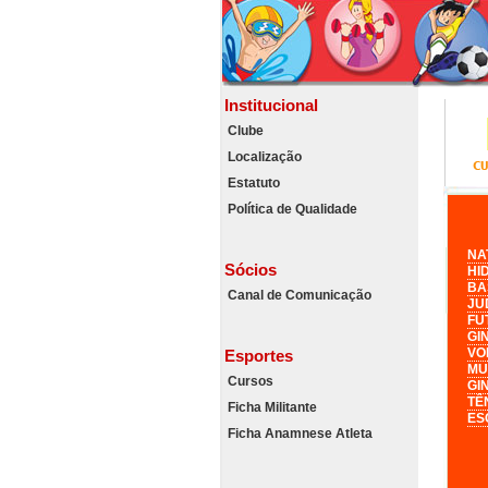
Institucional
Clube
Localização
Estatuto
Política de Qualidade
NA
Sócios
HI
BA
Canal de Comunicação
JU
FU
GI
VO
Esportes
MU
Cursos
GI
TÊ
Ficha Militante
ES
Ficha Anamnese Atleta