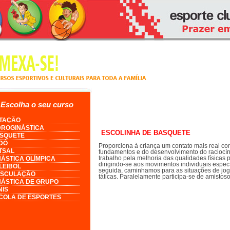
Escolha o seu curso
TAÇÃO
DROGINÁSTICA
ESCOLINHA DE BASQUETE
SQUETE
DÔ
Proporciona à criança um contato mais real co
TSAL
fundamentos e do desenvolvimento do raciocínio
trabalho pela melhoria das qualidades físicas
NÁSTICA OLÍMPICA
dirigindo-se aos movimentos individuais espec
LEIBOL
seguida, caminhamos para as situações de jog
SCULAÇÃO
táticas. Paralelamente participa-se de amisto
NÁSTICA DE GRUPO
NIS
COLA DE ESPORTES