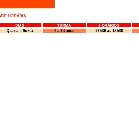
ADE HORÁRIA
DIAS
TURMA
HORÁRIOS
Quarta e Sexta
8 a 14 anos
17h30 às 18h30