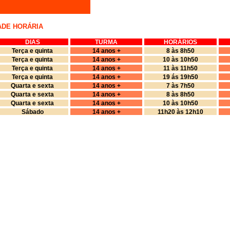
ADE HORÁRIA
DIAS
TURMA
HORÁRIOS
Terça e quinta
14 anos +
8 às 8h50
Terça e quinta
14 anos +
10 às 10h50
Terça e quinta
14 anos +
11 às 11h50
Terça e quinta
14 anos +
19 ás 19h50
Quarta e sexta
14 anos +
7 às 7h50
Quarta e sexta
14 anos +
8 às 8h50
Quarta e sexta
14 anos +
10 às 10h50
Sábado
14 anos +
11h20 às 12h10