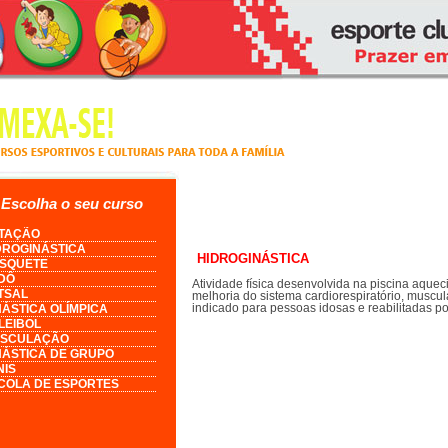
Escolha o seu curso
TAÇÃO
DROGINÁSTICA
HIDROGINÁSTICA
SQUETE
DÔ
Atividade física desenvolvida na piscina aque
TSAL
melhoria do sistema cardiorespiratório, muscul
indicado para pessoas idosas e reabilitadas po
NÁSTICA OLÍMPICA
LEIBOL
SCULAÇÃO
NÁSTICA DE GRUPO
NIS
COLA DE ESPORTES