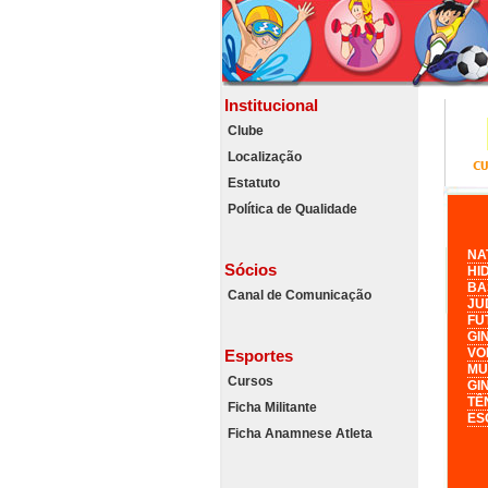
Institucional
Clube
Localização
Estatuto
Política de Qualidade
NA
Sócios
HI
BA
Canal de Comunicação
JU
FU
GI
VO
Esportes
MU
Cursos
GI
TÊ
Ficha Militante
ES
Ficha Anamnese Atleta